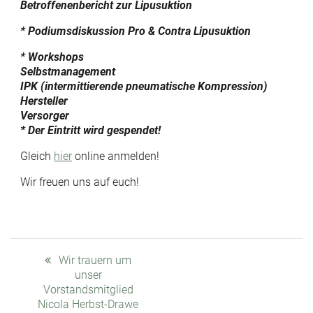
Betroffenenbericht zur Lipusuktion
* Podiumsdiskussion Pro & Contra Lipusuktion
* Workshops
Selbstmanagement
IPK (intermittierende pneumatische Kompression)
Hersteller
Versorger
* Der Eintritt wird gespendet!
Gleich
hier
online anmelden!
Wir freuen uns auf euch!
Beitragsnavigation
Previous
Wir trauern um
post:
unser
Vorstandsmitglied
Nicola Herbst-Drawe